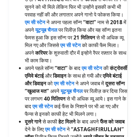
सुनने को भी मिले लेकिन फिर भी उन्होंने इसकी कभी भी
परवाह नहीं की और लगातार अपने गानो पे फोकस किया।
एम सी स्टेन
ने अपना पहला सॉन्ग
“वाटा”
नाम से
2018
में
अपने
यूट्यूब चैनल
पर रिलीज़ किया और यह सॉन्ग इतना
फेमस हुआ कि इस सॉन्ग पर
21 मिलियन
से भी अधिक व्यू
मिल गए और जिससे
एम सी स्टेन
को काफी फैम मिला।
अपने
करियर
के शुरुवाती दौर में इन्होने रैपर रफ़्तार के साथ
भी काम किया।
अपने पहले सॉन्ग
“वाटा”
के बाद
एम सी स्टेन
की
कंट्रोवर्सी
एमिवे बंटाई
और
डिवाइन
के साथ हो गयी और
एमिवे बंटाई
और डिवाइन
को
एम सी स्टेन
ने अपने जवाब में
दूसरा सॉन्ग
“खुआज मत”
अपने
यूट्यूब चैनल
पर रिलीज़ कर दिया जिस
पर लगभग
40 मिलियन
से भी अधिक व्यू आये। इस गाने के
बाद
एम सी स्टेन
कई फैंस के निशाने पर भी आ गए और
फैन्स से इनको काफी हेट भी मिलने लगा।
दूसरे गाने
से काफी
हेट मिलने
के बाद अपने
फैंस को जवाब
देने के लिए
एम सी स्टेन
ने
“ASTAGHFIRULLAH”
सॉन्ग
रिलीज़ किया जिसमे उन्होंने
अपने जीवन के स्ट्रगल,