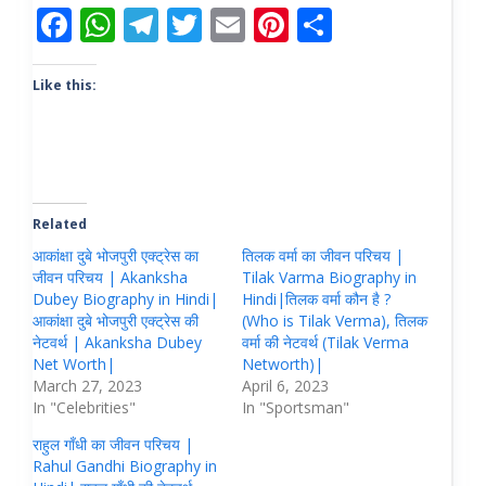
F
W
T
T
E
Pi
S
ac
h
el
w
m
nt
h
e
at
e
itt
ai
er
ar
Like this:
b
s
gr
er
l
e
e
o
A
a
st
o
p
m
k
p
Related
आकांक्षा दुबे भोजपुरी एक्ट्रेस का
तिलक वर्मा का जीवन परिचय |
जीवन परिचय | Akanksha
Tilak Varma Biography in
Dubey Biography in Hindi|
Hindi|तिलक वर्मा कौन है ?
आकांक्षा दुबे भोजपुरी एक्ट्रेस की
(Who is Tilak Verma), तिलक
नेटवर्थ | Akanksha Dubey
वर्मा की नेटवर्थ (Tilak Verma
Net Worth|
Networth)|
March 27, 2023
April 6, 2023
In "Celebrities"
In "Sportsman"
राहुल गाँधी का जीवन परिचय |
Rahul Gandhi Biography in