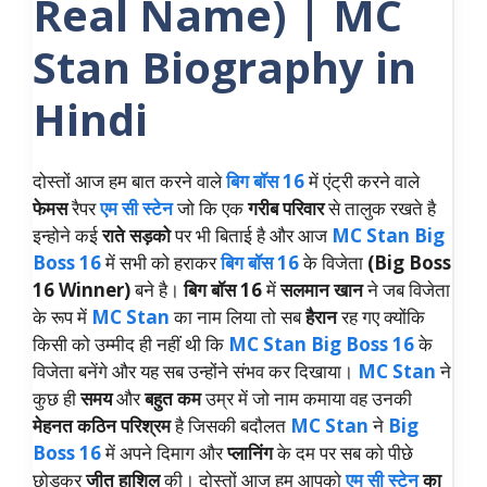
Real Name) | MC
Stan Biography in
Hindi
दोस्तों आज हम बात करने वाले
बिग बॉस 16
में एंट्री करने वाले
फेमस
रैपर
एम सी स्टेन
जो कि एक
गरीब परिवार
से तालुक रखते है
इन्होने कई
राते सड़को
पर भी बिताई है और आज
MC Stan
Big
Boss 16
में सभी को हराकर
बिग बॉस 16
के विजेता
(Big Boss
16 Winner)
बने है।
बिग बॉस 16
में
सलमान खान
ने जब विजेता
के रूप में
MC Stan
का नाम लिया तो सब
हैरान
रह गए क्योंकि
किसी को उम्मीद ही नहीं थी कि
MC Stan Big Boss 16
के
विजेता बनेंगे और यह सब उन्होंने संभव कर दिखाया।
MC Stan
ने
कुछ ही
समय
और
बहुत कम
उम्र में जो नाम कमाया वह उनकी
मेहनत कठिन परिश्रम
है जिसकी बदौलत
MC Stan
ने
Big
Boss 16
में अपने दिमाग और
प्लानिंग
के दम पर सब को पीछे
छोड़कर
जीत हाशिल
की। दोस्तों आज हम आपको
एम सी स्टेन
का