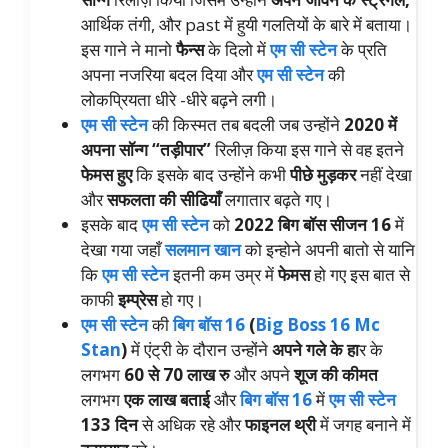
आर्थिक तंगी, और past में हुयी गलतियों के बारे में बताया।
इस गाने ने मानो
फैन्स
के दिलो में
एम सी स्टेन
के प्रति
अपना नजरिया बदल दिया और
एम सी स्टेन
की
लोकप्रियता धीरे -धीरे बढ़ने लगी।
एम सी स्टेन
की किस्मत तब बदली जब उन्होंने
2020 में
अपना सॉन्ग “तड़ीपार”
रिलीज़ किया इस गाने से वह इतने
फेमस हुए
कि इसके बाद उन्होंने कभी
पीछे मुड़कर
नहीं देखा
और
सफलता की सीढियाँ
लगातार बढ़ते गए।
इसके बाद
एम सी स्टेन
को
2022 बिग बॉस सीजन 16
में
देखा गया जहाँ
सलमान खान
को इन्होने अपनी बातो से यानि
कि
एम सी स्टेन
इतनी कम उम्र में
फेमस
हो गए इस बात से
काफी
इम्प्रेस
हो गए।
एम सी स्टेन
की
बिग बॉस 16
(
Big Boss 16 Mc
Stan
)
में एंट्री के दौरान उन्होंने
अपने गले के हा
र के
लगभग
60 से 70 लाख रु
और अपने
शूज की कीमत
लगभग
एक लाख बताई
और
बिग बॉस 16
में
एम सी स्टेन
133 दिन
से अधिक रहे और
फाइनल थ्री
में जगह बनाने में