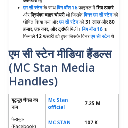
कामयाब
रहे।
एम सी स्टेन
के साथ
बिग बॉस 16
फाइनल में
शिव ठाकरे
और
प्रियंका चाहर चौधरी
थी जिसके
विनर एम सी स्टेन
को
घोषित किया गया और
एम सी स्टेन
को
31 लाख और 80
हजार
,
एक कार, और ट्रॉफी
मिली।
बिग बॉस 16
का
फिनाले
12 फरवरी
को हुआ जिसके विनर
एम सी स्टेन
थे।
एम सी स्टेन मीडिया हैंडल्स
(MC Stan Media
Handles)
यूट्यूब चैनल का
Mc Stan
7.25 M
नाम
official
फेसबुक
MC STAN
107 K
(Facebook)