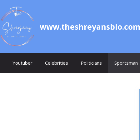
www.theshreyansbio.co
Youtuber
Celebrities
Politicians
Sportsman