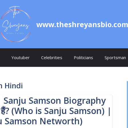
www.theshreyansbio.co
Youtuber
Celebrities
Politicians
Sportsman
n Hindi
चय | Sanju Samson Biography
न हैं? (Who is Sanju Samson) |
Sanju Samson Networth)