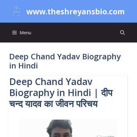
Skip
www.theshreyansbio.com
to
content
Menu
Deep Chand Yadav Biography
in Hindi
Deep Chand Yadav
Biography in Hindi | दीप
चन्द यादव का जीवन परिचय