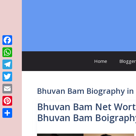
Skip
to
content
Facebook
Home
Blogger
WhatsApp
Telegram
Twitter
Bhuvan Bam Biography in 
Email
Bhuvan Bam Net Worth |
Pinterest
Bhuvan Bam Boigraphy
Share